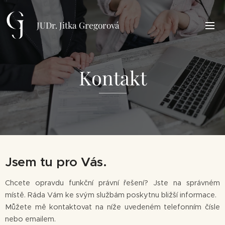
JUDr. Jitka Gregorová
Kontakt
Jsem tu pro Vás.
Chcete opravdu funkční právní řešení? Jste na správném
místě. Ráda Vám ke svým službám poskytnu bližší informace.
Můžete mě kontaktovat na níže uvedeném telefonním čísle
nebo emailem.